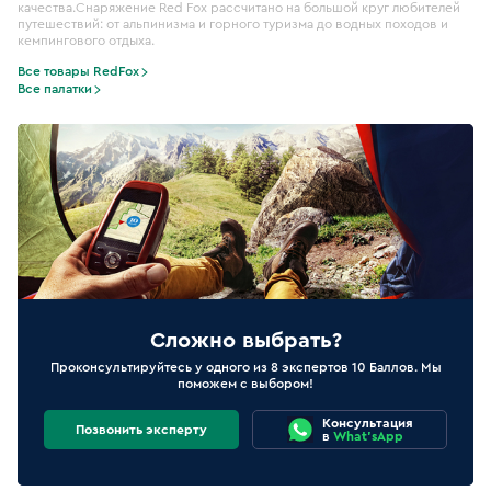
качества.Снаряжение Red Fox рассчитано на большой круг любителей
путешествий: от альпинизма и горного туризма до водных походов и
кемпингового отдыха.
Все товары RedFox
Все палатки
Сложно выбрать?
Проконсультируйтесь у одного из 8 экспертов 10 Баллов. Мы
поможем с выбором!
Консультация
Позвонить эксперту
в
What'sApp