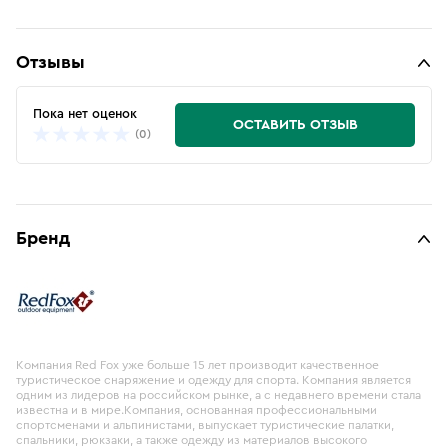
Отзывы
Пока нет оценок
ОСТАВИТЬ ОТЗЫВ
(0)
Бренд
Компания Red Fox уже больше 15 лет производит качественное
туристическое снаряжение и одежду для спорта. Компания является
одним из лидеров на российском рынке, а с недавнего времени стала
известна и в мире.Компания, основанная профессиональными
спортсменами и альпинистами, выпускает туристические палатки,
спальники, рюкзаки, а также одежду из материалов высокого