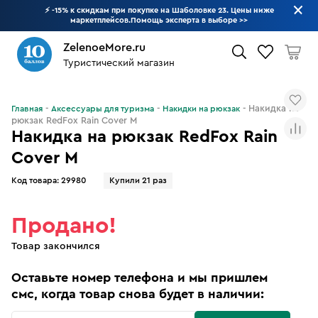
⚡ -15% к скидкам при покупке на Шаболовке 23. Цены ниже
маркетплейсов.Помощь эксперта в выборе
>>
ZelenoeMore.ru
Туристический магазин
Что будем искать?
Накидка на
Главная
Аксессуары для туризма
Накидки на рюкзак
рюкзак RedFox Rain Cover M
Накидка на рюкзак RedFox Rain
Cover M
Код товара:
29980
Купили 21 раз
Продано!
Товар закончился
Оставьте номер телефона и мы пришлем
смс, когда товар снова будет в наличии: