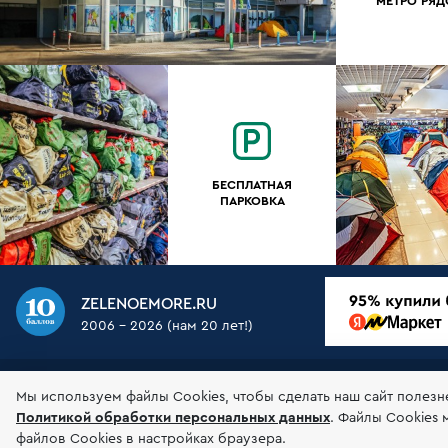
МЕТРО РЯ
БЕСПЛАТНАЯ
ПАРКОВКА
ZELENOEMORE.RU
2006 - 2026 (нам 20 лет!)
О НАС
МАГАЗИН
ДОСТАВКА
ОПЛАТА
ГАР
Мы используем файлы Сookies, чтобы сделать наш сайт полезн
Политикой обработки персональных данных
.
Файлы Cookies 
© 2006-2026 Зеленоеморе
Соглашение об 
файлов Cookies в настройках браузера.