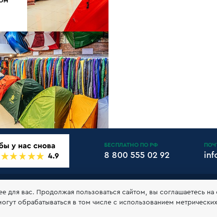
ДОМ
БЕСПЛАТНО ПО РФ
ПОЧ
8 800 555 02 92
in
АНТИИ И ВОЗВРАТ
КЛУБ 10БАЛЛОВ
КОНТАКТЫ
РЕКВ
ее для вас. Продолжая пользоваться сайтом, вы соглашаетесь на
могут обрабатываться в том числе с использованием метрически
обработке и хранении персональных данных
Принимаем к оп