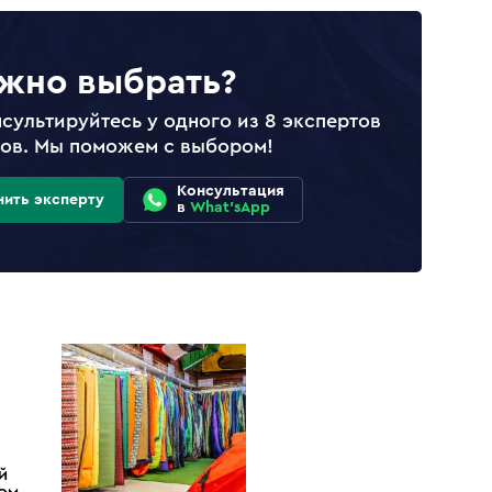
жно выбрать?
сультируйтесь у одного из 8 экспертов
лов. Мы поможем с выбором!
Консультация
нить эксперту
в
What'sApp
Й