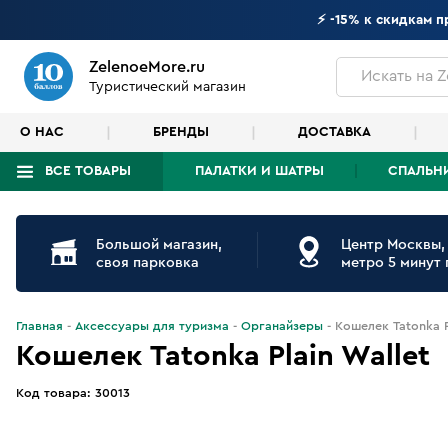
⚡ -15% к скидкам 
ZelenoeMore.ru
Искать
на Z
Туристический магазин
О НАС
БРЕНДЫ
ДОСТАВКА
ВСЕ ТОВАРЫ
ПАЛАТКИ И ШАТРЫ
СПАЛЬН
Что будем искать?
Большой магазин,
Центр Москвы,
своя парковка
метро 5 минут
Главная
Аксессуары для туризма
Органайзеры
Кошелек Tatonka P
Кошелек Tatonka Plain Wallet
Код товара:
30013