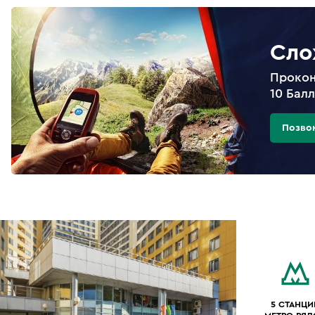
Сло
Прокон
10 Бал
Позво
5 СТАНЦИ