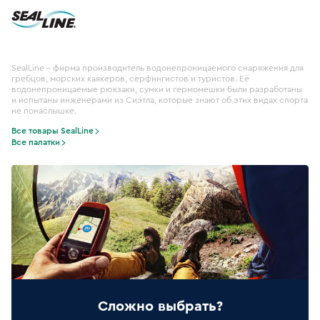
SealLine – фирма производитель водонепроницаемого снаряжения для
гребцов, морских каякеров, серфингистов и туристов. Её
водонепроницаемые рюкзаки, сумки и гермомешки были разработаны
и испытаны инженерами из Сиэтла, которые знают об этих видах спорта
не понаслышке.
Все товары SealLine
Все палатки
Сложно выбрать?