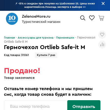
⚡ -15% к скидкам при покупке на Шаболовке 23. Цены ниже
маркетплейсов.Помощь эксперта в выборе
>>
ZelenoeMore.ru
Туристический магазин
Что будем искать?
Гермочехол
Главная
Аксессуары для туризма
Гермомешки
Ortlieb Safe-it M
Гермочехол Ortlieb Safe-it M
Код товара:
31061
Купили 7 раз
Продано!
Товар закончился
Оставьте номер телефона и мы пришлем
смс, когда товар снова будет в наличии:
Отправить