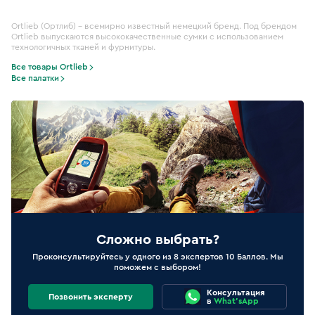
Ortlieb (Ортлиб) – всемирно известный немецкий бренд. Под брендом
Ortlieb выпускаются высококачественные сумки с использованием
технологичных тканей и фурнитуры.
Все товары Ortlieb
Все палатки
Сложно выбрать?
Проконсультируйтесь у одного из 8 экспертов 10 Баллов. Мы
поможем с выбором!
Консультация
Позвонить эксперту
в
What'sApp