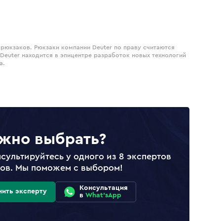
 рюкзаков. Рюкзаки компании Deuter по праву считаются
euter находится в эпицентре разработок новых технологий
а.
жно выбрать?
сультируйтесь у одного из 8 экспертов
лов. Мы поможем с выбором!
Консультация
нить эксперту
в
What'sApp