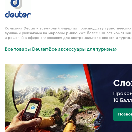
Компания Deuter - всемирный лидер по производству туристических
лучшими рюкзаками на мировом рынке.Уже более 100 лет компания D
и решений в сфере снаряжения для экстремального спорта и туризм
Все товары Deuter
Все аксессуары для туризма
Сло
Прокон
10 Бал
Позво