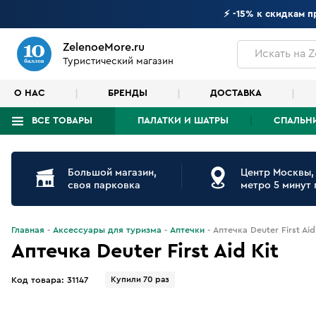
⚡ -15% к скидкам 
ZelenoeMore.ru
Искать
на Z
Туристический магазин
О НАС
БРЕНДЫ
ДОСТАВКА
ВСЕ ТОВАРЫ
ПАЛАТКИ И ШАТРЫ
СПАЛЬН
Что будем искать?
Большой магазин,
Центр Москвы,
своя парковка
метро 5 минут
Главная
Аксессуары для туризма
Аптечки
Аптечка Deuter First Aid
Аптечка Deuter First Aid Kit
Купили 70 раз
Код товара:
31147