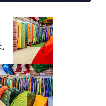
Й
ДОМ