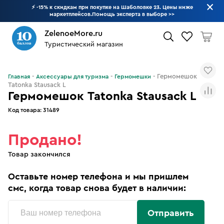
⚡ -15% к скидкам при покупке на Шаболовке 23. Цены ниже
маркетплейсов.Помощь эксперта в выборе
>>
ZelenoeMore.ru
Туристический магазин
Что будем искать?
Гермомешок
Главная
Аксессуары для туризма
Гермомешки
Tatonka Stausack L
Гермомешок Tatonka Stausack L
Код товара:
31489
Продано!
Товар закончился
Оставьте номер телефона и мы пришлем
смс, когда товар снова будет в наличии:
Отправить