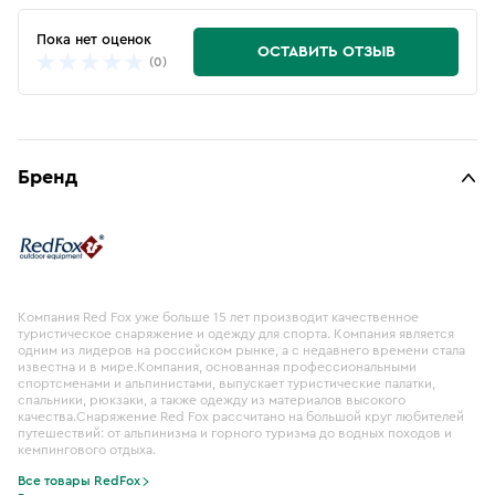
Пока нет оценок
ОСТАВИТЬ ОТЗЫВ
(0)
Бренд
Компания Red Fox уже больше 15 лет производит качественное
туристическое снаряжение и одежду для спорта. Компания является
одним из лидеров на российском рынке, а с недавнего времени стала
известна и в мире.Компания, основанная профессиональными
спортсменами и альпинистами, выпускает туристические палатки,
спальники, рюкзаки, а также одежду из материалов высокого
качества.Снаряжение Red Fox рассчитано на большой круг любителей
путешествий: от альпинизма и горного туризма до водных походов и
кемпингового отдыха.
Все товары RedFox