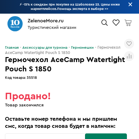
⚡ -15% к скидкам при покупке на Шаболовке 23. Цены ниже
маркетплейсов.Помощь эксперта в выборе
>>
ZelenoeMore.ru
Туристический магазин
Что будем искать?
Гермочехол
Главная
Аксессуары для туризма
Гермомешки
AceCamp Watertight Pouch S 1850
Гермочехол AceCamp Watertight
Pouch S 1850
Код товара:
35518
Продано!
Товар закончился
Оставьте номер телефона и мы пришлем
смс, когда товар снова будет в наличии: