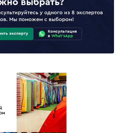
жно выбрать?
сультируйтесь у одного из 8 экспертов
лов. Мы поможем с выбором!
Консультация
нить эксперту
в
What'sApp
Й
ДОМ