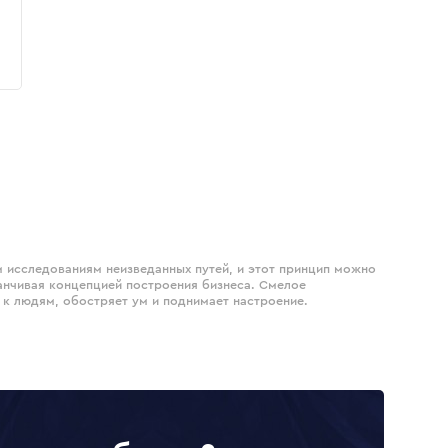
 исследованиям неизведанных путей, и этот принцип можно
анчивая концепцией построения бизнеса. Смелое
к людям, обостряет ум и поднимает настроение.