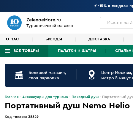
⚡ -15% к скидкам 
ZelenoeMore.ru
Искать
на Z
Туристический магазин
О НАС
БРЕНДЫ
ДОСТАВКА
ВСЕ ТОВАРЫ
ПАЛАТКИ И ШАТРЫ
СПАЛЬН
Что будем искать?
Большой магазин,
Центр Москвы,
своя парковка
метро 5 минут
Главная
Аксессуары для туризма
Походный душ
Портативный душ
Портативный душ Nemo Helio 
Код товара:
35529