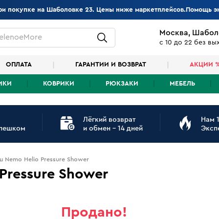
при покупке на Шаболовке 23. Цены ниже маркетплейсов.Помощь э
Москва, Шабол
elenoeMore
с 10 до 22 без в
ОПЛАТА
ГАРАНТИИ И ВОЗВРАТ
АКЦИИ 
ИКИ
КОВРИКИ
РЮКЗАКИ
МЕБЕЛЬ
Лёгкий возврат
Нам 1
 пешком
и обмен - 14 дней
Эксп
 Nemo Helio Pressure Shower
Pressure Shower
Продано!