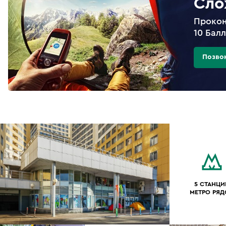
Сло
Прокон
10 Бал
Позво
5 СТАНЦИ
МЕТРО РЯ