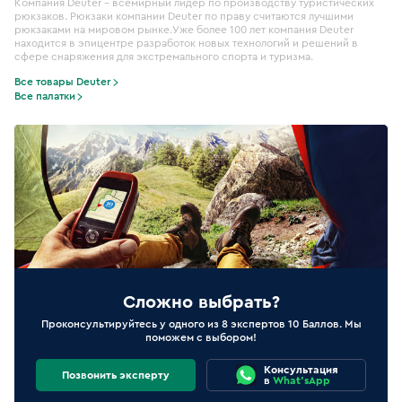
Компания Deuter - всемирный лидер по производству туристических
рюкзаков. Рюкзаки компании Deuter по праву считаются лучшими
рюкзаками на мировом рынке.Уже более 100 лет компания Deuter
находится в эпицентре разработок новых технологий и решений в
сфере снаряжения для экстремального спорта и туризма.
Все товары Deuter
Все палатки
Сложно выбрать?
Проконсультируйтесь у одного из 8 экспертов 10 Баллов. Мы
поможем с выбором!
Консультация
Позвонить эксперту
в
What'sApp