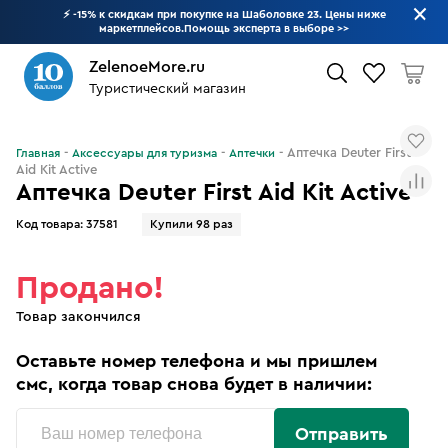
⚡ -15% к скидкам при покупке на Шаболовке 23. Цены ниже
маркетплейсов.Помощь эксперта в выборе
>>
ZelenoeMore.ru
Туристический магазин
Что будем искать?
Аптечка Deuter First
Главная
Аксессуары для туризма
Аптечки
Aid Kit Active
Аптечка Deuter First Aid Kit Active
Код товара:
37581
Купили 98 раз
Продано!
Товар закончился
Оставьте номер телефона и мы пришлем
смс, когда товар снова будет в наличии:
Отправить