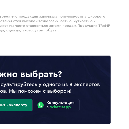
 время его продукция завоевала популярность у широкого
 отличаются высокой технологичностью, чуткостью к
оляет им часто становиться хитами продаж.Продукция TRAMP
да, одежда, аксессуары, обувь..
жно выбрать?
сультируйтесь у одного из 8 экспертов
лов. Мы поможем с выбором!
Консультация
нить эксперту
в
What'sApp