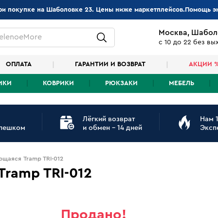
при покупке на Шаболовке 23. Цены ниже маркетплейсов.Помощь э
Москва, Шабол
elenoeMore
с 10 до 22 без в
ОПЛАТА
ГАРАНТИИ И ВОЗВРАТ
АКЦИИ 
ИКИ
КОВРИКИ
РЮКЗАКИ
МЕБЕЛЬ
Лёгкий возврат
Нам 1
 пешком
и обмен - 14 дней
Эксп
щаяся Tramp TRI-012
ramp TRI-012
Продано!