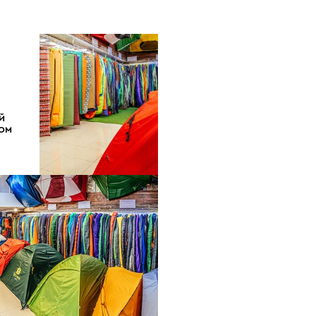
Й
ДОМ