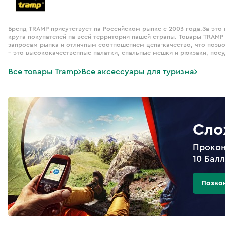
Бренд TRAMP присутствует на Российском рынке с 2003 года.За это
круга покупателей на всей территории нашей страны. Товары TRAMP
запросам рынка и отличным соотношением цена-качество, что позв
– это высококачественные палатки, спальные мешки и рюкзаки, посу
Все товары Tramp
Все аксессуары для туризма
Сло
Прокон
10 Бал
Позво