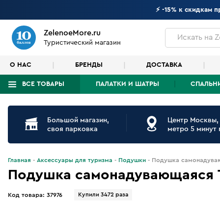
⚡ -15% к скидкам 
ZelenoeMore.ru
Искать
на Z
Туристический магазин
О НАС
БРЕНДЫ
ДОСТАВКА
ВСЕ ТОВАРЫ
ПАЛАТКИ И ШАТРЫ
СПАЛЬН
Что будем искать?
Большой магазин,
Центр Москвы,
своя парковка
метро 5 минут
Главная
Аксессуары для туризма
Подушки
Подушка самонадуваю
Подушка самонадувающаяся T
Купили 3472 раза
Код товара:
37976