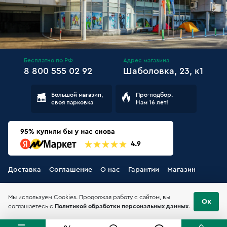
Бесплатно по РФ
Адрес магазина
8 800 555 02 92
Шаболовка, 23, к1
Большой магазин,
Про-подбор.
своя парковка
Нам 16 лет!
Доставка
Соглашение
О нас
Гарантии
Магазин
Мы используем Cookies. Продолжая работу с сайтом, вы
Ок
соглашаетесь с
Политикой обработки персональных данных
.