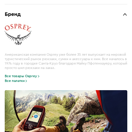
Бренд
Американская компания Osprey уже более 35 лет выпускает на мировой
туристический рынок рюкзаки, сумки и акессуары к ним. Все началось в
1974 году в городке Санта-Круз благодаря Майку Пфотенхауеру, который
просто шил рюкзаки на заказ.
Все товары Osprey
Все палатки