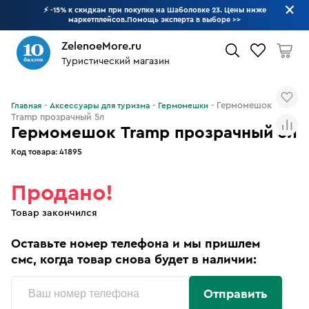
⚡ -15% к скидкам при покупке на Шаболовке 23. Цены ниже
маркетплейсов.Помощь эксперта в выборе
>>
ZelenoeMore.ru
Туристический магазин
Что будем искать?
Гермомешок
Главная
Аксессуары для туризма
Гермомешки
Tramp прозрачный 5л
Гермомешок Tramp прозрачный 5л
Код товара:
41895
Продано!
Товар закончился
Оставьте номер телефона и мы пришлем
смс, когда товар снова будет в наличии:
Отправить