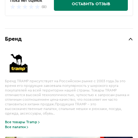
Пока нет оценок
ОСТАВИТЬ ОТЗЫВ
(0)
Бренд
Бренд TRAMP присутствует на Российском рынке с 2003 года.За это
время его продукция завоевала популярность у широкого круга
покупателей на всей территории нашей страны. Товары TRAMP
отличаются высокой технологичностью, чуткостью к запросам рынка и
отличным соотношением цена-качество, что позволяет им часто
становиться хитами продаж.Продукция TRAMP – это
высококачественные палатки, спальные мешки и рюкзаки, посуда,
одежда, аксессуары, обувь..
Все товары Tramp
Все палатки