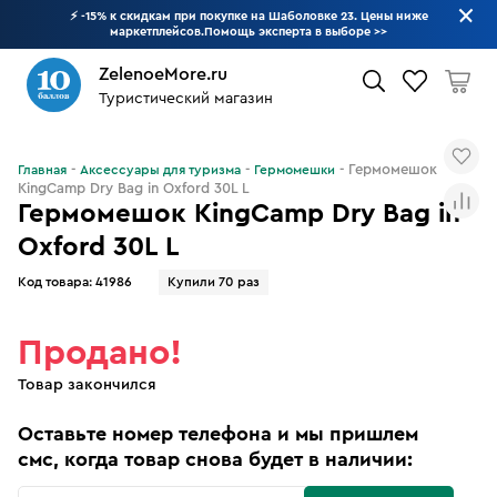
⚡ -15% к скидкам при покупке на Шаболовке 23. Цены ниже
маркетплейсов.Помощь эксперта в выборе
>>
ZelenoeMore.ru
Туристический магазин
Что будем искать?
Гермомешок
Главная
Аксессуары для туризма
Гермомешки
KingCamp Dry Bag in Oxford 30L L
Гермомешок KingCamp Dry Bag in
Oxford 30L L
Код товара:
41986
Купили 70 раз
Продано!
Товар закончился
Оставьте номер телефона и мы пришлем
смс, когда товар снова будет в наличии: