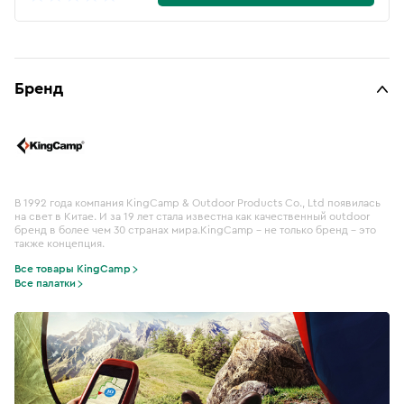
Бренд
В 1992 года компания KingCamp & Outdoor Products Co., Ltd появилась
на свет в Китае. И за 19 лет стала известна как качественный outdoor
бренд в более чем 30 странах мира.KingСamp – не только бренд – это
также концепция.
Все товары KingCamp
Все палатки