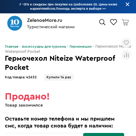
⚡ -15% к скидкам при покупке на Шаболовке 23. Цены ниже
маркетплейсов.Помощь эксперта в выборе
>>
ZelenoeMore.ru
Туристический магазин
Что будем искать?
Гермочехол Niteize
Главная
Аксессуары для туризма
Гермомешки
Waterproof Pocket
Гермочехол Niteize Waterproof
Pocket
Код товара:
42632
Купили 14 раз
Продано!
Товар закончился
Оставьте номер телефона и мы пришлем
смс, когда товар снова будет в наличии: