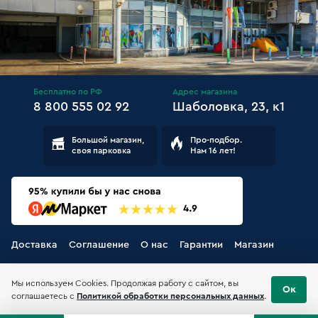
Бесплатно по РФ
Адрес магазина
8 800 555 02 92
Шаболовка, 23, к1
Большой магазин,
Про-подбор.
своя парковка
Нам 16 лет!
Доставка
Соглашение
О нас
Гарантии
Магазин
Мы используем Cookies. Продолжая работу с сайтом, вы
Ок
соглашаетесь с
Политикой обработки персональных данных
.