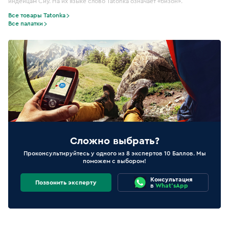
индейцам Сиу. На их языке слово Tatonka означает «бизон».
Все товары Tatonka
Все палатки
Сложно выбрать?
Проконсультируйтесь у одного из 8 экспертов 10 Баллов. Мы
поможем с выбором!
Консультация
Позвонить эксперту
в
What'sApp