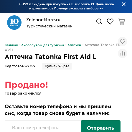
⚡ -15% к скидкам при покупке на Шаболовке 23. Цены ниже
маркетплейсов.Помощь эксперта в выборе
>>
ZelenoeMore.ru
Туристический магазин
Что будем искать?
Аптечка Tatonka First
Главная
Аксессуары для туризма
Аптечки
Aid L
Аптечка Tatonka First Aid L
Код товара:
42759
Купили 98 раз
Продано!
Товар закончился
Оставьте номер телефона и мы пришлем
смс, когда товар снова будет в наличии:
Отправить