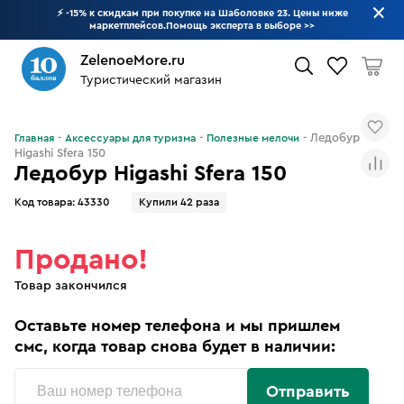
⚡ -15% к скидкам при покупке на Шаболовке 23. Цены ниже
маркетплейсов.Помощь эксперта в выборе
>>
ZelenoeMore.ru
Туристический магазин
Что будем искать?
Ледобур
Главная
Аксессуары для туризма
Полезные мелочи
Higashi Sfera 150
Ледобур Higashi Sfera 150
Код товара:
43330
Купили 42 раза
Продано!
Товар закончился
Оставьте номер телефона и мы пришлем
смс, когда товар снова будет в наличии:
Отправить