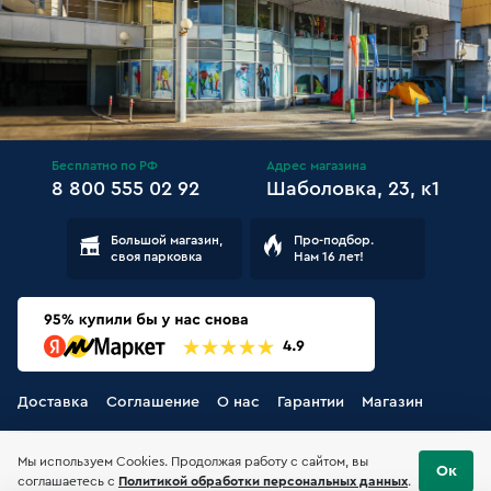
Бесплатно по РФ
Адрес магазина
8 800 555 02 92
Шаболовка, 23, к1
Большой магазин,
Про-подбор.
своя парковка
Нам 16 лет!
Доставка
Соглашение
О нас
Гарантии
Магазин
Мы используем Cookies. Продолжая работу с сайтом, вы
Ок
соглашаетесь с
Политикой обработки персональных данных
.