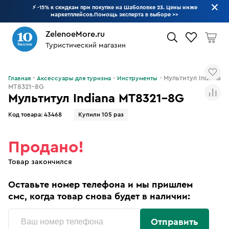
⚡ -15% к скидкам при покупке на Шаболовке 23. Цены ниже
маркетплейсов.Помощь эксперта в выборе
>>
ZelenoeMore.ru
Туристический магазин
Что будем искать?
Мультитул Indiana
Главная
Аксессуары для туризма
Инструменты
MT8321-8G
Мультитул Indiana MT8321-8G
Код товара:
43468
Купили 105 раз
Продано!
Товар закончился
Оставьте номер телефона и мы пришлем
смс, когда товар снова будет в наличии:
Отправить