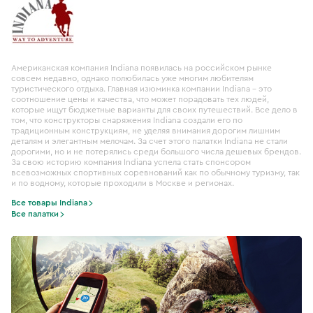
Американская компания Indiana появилась на российском рынке
совсем недавно, однако полюбилась уже многим любителям
туристического отдыха. Главная изюминка компании Indiana – это
соотношение цены и качества, что может порадовать тех людей,
которые ищут бюджетные варианты для своих путешествий. Все дело в
том, что конструкторы снаряжения Indiana создали его по
традиционным конструкциям, не уделяя внимания дорогим лишним
деталям и элегантным мелочам. За счет этого палатки Indiana не стали
дорогими, но и не потерялись среди большого числа дешевых брендов.
За свою историю компания Indiana успела стать спонсором
всевозможных спортивных соревнований как по обычному туризму, так
и по водному, которые проходили в Москве и регионах.
Все товары Indiana
Все палатки