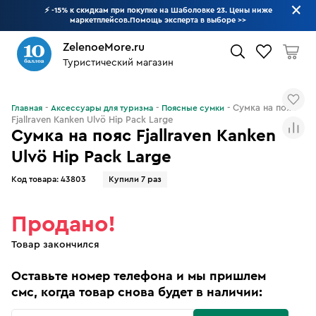
⚡ -15% к скидкам при покупке на Шаболовке 23. Цены ниже
маркетплейсов.Помощь эксперта в выборе
>>
ZelenoeMore.ru
Туристический магазин
Что будем искать?
Сумка на пояс
Главная
Аксессуары для туризма
Поясные сумки
Fjallraven Kanken Ulvö Hip Pack Large
Сумка на пояс Fjallraven Kanken
Ulvö Hip Pack Large
Код товара:
43803
Купили 7 раз
Продано!
Товар закончился
Оставьте номер телефона и мы пришлем
смс, когда товар снова будет в наличии: