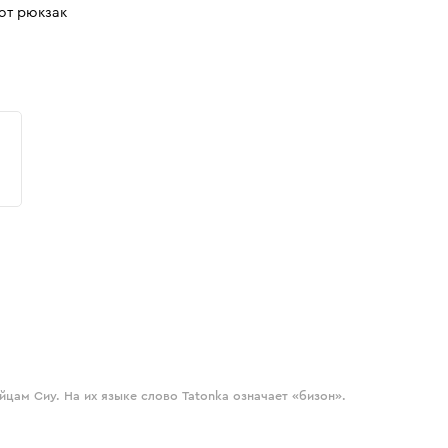
ют рюкзак
цам Сиу. На их языке слово Tatonka означает «бизон».