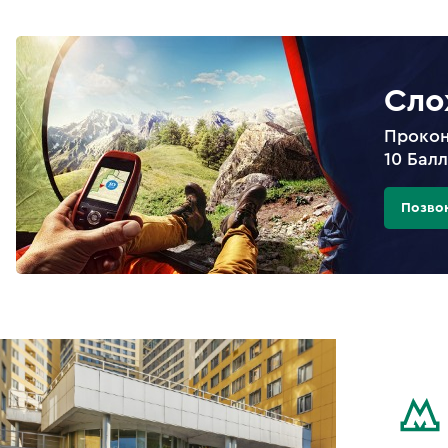
Сло
Прокон
10 Бал
Позво