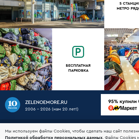
5 СТАНЦИ
МЕТРО РЯ
БЕСПЛАТНАЯ
ПАРКОВКА
ZELENOEMORE.RU
2006 - 2026 (нам 20 лет!)
О НАС
МАГАЗИН
ДОСТАВКА
ОПЛАТА
ГАР
Мы используем файлы Сookies, чтобы сделать наш сайт полезн
Политикой обработки персональных данных
.
Файлы Cookies 