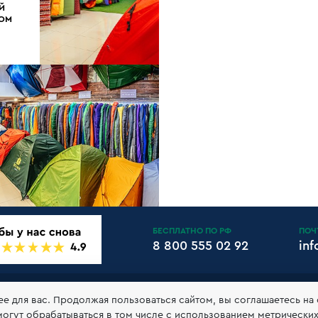
Й
ДОМ
БЕСПЛАТНО ПО РФ
ПОЧ
8 800 555 02 92
in
АНТИИ И ВОЗВРАТ
КЛУБ 10БАЛЛОВ
КОНТАКТЫ
РЕКВ
ее для вас. Продолжая пользоваться сайтом, вы соглашаетесь на
могут обрабатываться в том числе с использованием метрически