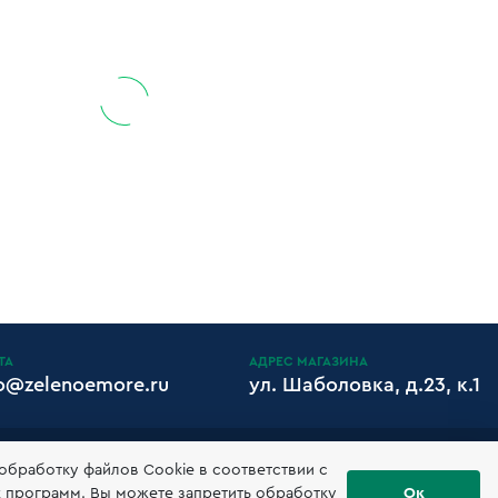
ТА
АДРЕС МАГАЗИНА
fo@zelenoemore.ru
ул. Шаболовка, д.23, к.1
ИЗИТЫ
 обработку файлов Сookie в соответствии с
х программ. Вы можете запретить обработку
Ок