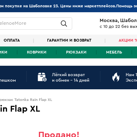
при покупке на Шаболовке 23. Цены ниже маркетплейсов.Помощь э
Москва, Шабол
elenoeMore
с 10 до 22 без в
ОПЛАТА
ГАРАНТИИ И ВОЗВРАТ
АКЦИИ 
ИКИ
КОВРИКИ
РЮКЗАКИ
МЕБЕЛЬ
Лёгкий возврат
Нам 1
 пешком
и обмен - 14 дней
Эксп
рюкзак Tatonka Rain Flap XL
n Flap XL
Продано!