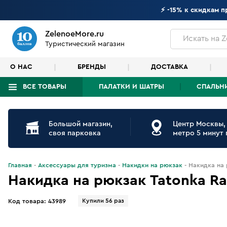
⚡ -15% к скидкам 
ZelenoeMore.ru
Искать
на Z
Туристический магазин
О НАС
БРЕНДЫ
ДОСТАВКА
ВСЕ ТОВАРЫ
ПАЛАТКИ И ШАТРЫ
СПАЛЬН
Что будем искать?
Большой магазин,
Центр Москвы,
своя парковка
метро 5 минут
Главная
Аксессуары для туризма
Накидки на рюкзак
Накидка на 
Накидка на рюкзак Tatonka Rai
Купили 56 раз
Код товара:
43989