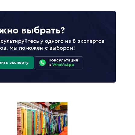
жно выбрать?
сультируйтесь у одного из 8 экспертов
лов. Мы поможем с выбором!
Консультация
нить эксперту
в
What'sApp