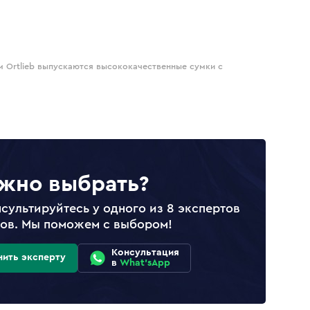
м Ortlieb выпускаются высококачественные сумки с
жно выбрать?
сультируйтесь у одного из 8 экспертов
лов. Мы поможем с выбором!
Консультация
нить эксперту
в
What'sApp