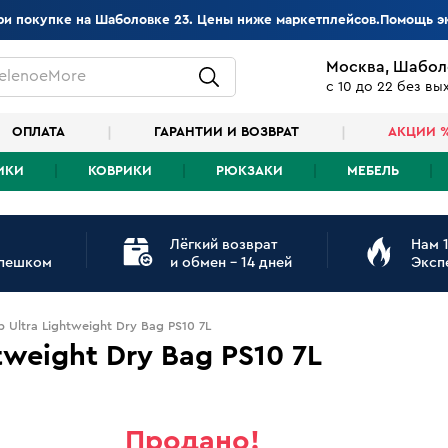
при покупке на Шаболовке 23. Цены ниже маркетплейсов.Помощь э
Москва, Шабол
elenoeMore
с 10 до 22 без в
ОПЛАТА
ГАРАНТИИ И ВОЗВРАТ
АКЦИИ 
ИКИ
КОВРИКИ
РЮКЗАКИ
МЕБЕЛЬ
Лёгкий возврат
Нам 1
 пешком
и обмен - 14 дней
Эксп
 Ultra Lightweight Dry Bag PS10 7L
tweight Dry Bag PS10 7L
Продано!