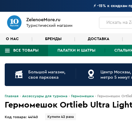
⚡ -15% к скидкам 
ZelenoeMore.ru
Искать
на Z
Туристический магазин
О НАС
БРЕНДЫ
ДОСТАВКА
ВСЕ ТОВАРЫ
ПАЛАТКИ И ШАТРЫ
СПАЛЬН
Что будем искать?
Большой магазин,
Центр Москвы,
своя парковка
метро 5 минут
Главная
Аксессуары для туризма
Гермомешки
Гермомешок Ortlieb
Гермомешок Ortlieb Ultra Ligh
Купили 42 раза
Код товара:
44140