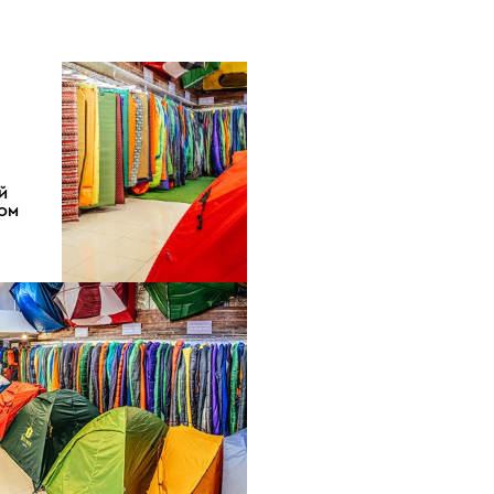
Й
ДОМ