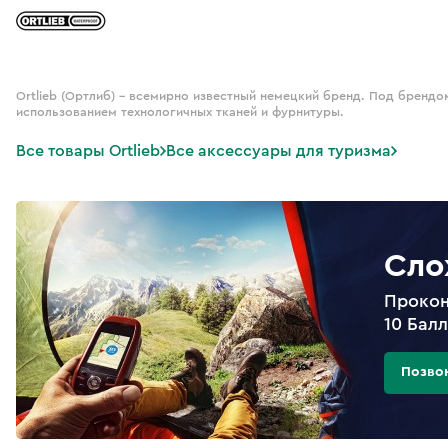
Ortlieb (Ортлиб) – всемирно известный немецкий бренд. Под брендо
использованием технологичных тканей и фурнитуры.
Все товары Ortlieb
Все аксессуары для туризма
Сло
Прокон
10 Бал
Позво