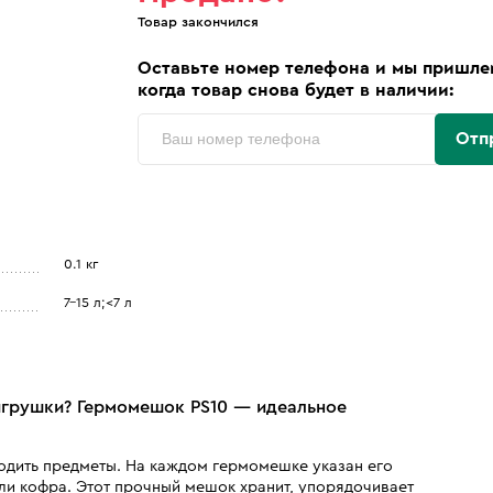
Товар закончился
Оставьте номер телефона и мы пришле
когда товар снова будет в наличии:
Отп
0.1 кг
7-15 л;<7 л
 игрушки? Гермомешок PS10 — идеальное
одить предметы. На каждом гермомешке указан его
ли кофра. Этот прочный мешок хранит, упорядочивает