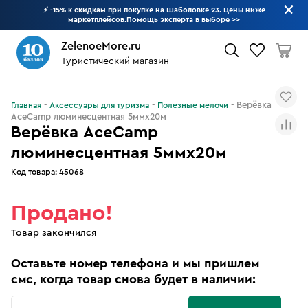
⚡ -15% к скидкам при покупке на Шаболовке 23. Цены ниже
маркетплейсов.Помощь эксперта в выборе
>>
ZelenoeMore.ru
Туристический магазин
Что будем искать?
Верёвка
Главная
Аксессуары для туризма
Полезные мелочи
AceCamp люминесцентная 5ммx20м
Верёвка AceCamp
люминесцентная 5ммx20м
Код товара:
45068
Продано!
Товар закончился
Оставьте номер телефона и мы пришлем
смс, когда товар снова будет в наличии: