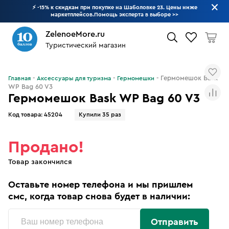
⚡ -15% к скидкам при покупке на Шаболовке 23. Цены ниже
маркетплейсов.Помощь эксперта в выборе
>>
ZelenoeMore.ru
Туристический магазин
Что будем искать?
Гермомешок Bask
Главная
Аксессуары для туризма
Гермомешки
WP Bag 60 V3
Гермомешок Bask WP Bag 60 V3
Код товара:
45204
Купили 35 раз
Продано!
Товар закончился
Оставьте номер телефона и мы пришлем
смс, когда товар снова будет в наличии:
Отправить