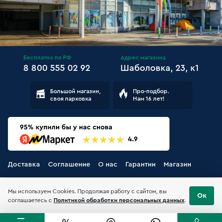
Бесплатно по РФ
Адрес магазина
8 800 555 02 92
Шаболовка, 23, к1
Большой магазин,
Про-подбор.
своя парковка
Нам 16 лет!
Доставка
Соглашение
О нас
Гарантии
Магазин
Мы используем Cookies. Продолжая работу с сайтом, вы
Ок
соглашаетесь с
Политикой обработки персональных данных
.