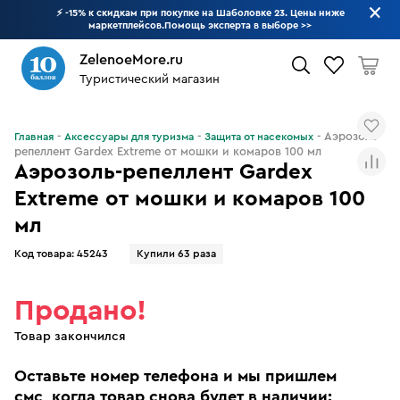
⚡ -15% к скидкам при покупке на Шаболовке 23. Цены ниже
маркетплейсов.Помощь эксперта в выборе
>>
ZelenoeMore.ru
Туристический магазин
Что будем искать?
Аэрозоль-
Главная
Аксессуары для туризма
Защита от насекомых
репеллент Gardex Extreme от мошки и комаров 100 мл
Аэрозоль-репеллент Gardex
Extreme от мошки и комаров 100
мл
Код товара:
45243
Купили 63 раза
Продано!
Товар закончился
Оставьте номер телефона и мы пришлем
смс, когда товар снова будет в наличии: