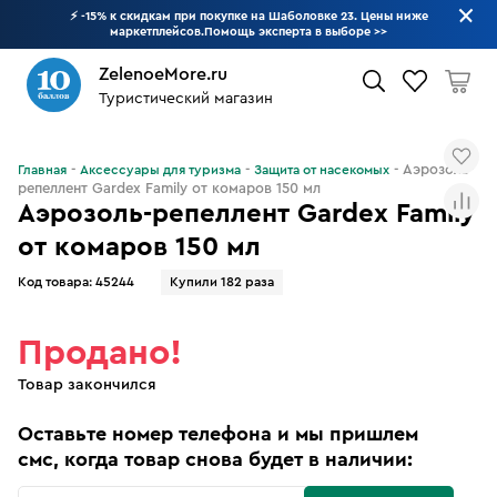
⚡ -15% к скидкам при покупке на Шаболовке 23. Цены ниже
маркетплейсов.Помощь эксперта в выборе
>>
ZelenoeMore.ru
Туристический магазин
Что будем искать?
Аэрозоль-
Главная
Аксессуары для туризма
Защита от насекомых
репеллент Gardex Family от комаров 150 мл
Аэрозоль-репеллент Gardex Family
от комаров 150 мл
Код товара:
45244
Купили 182 раза
Продано!
Товар закончился
Оставьте номер телефона и мы пришлем
смс, когда товар снова будет в наличии: