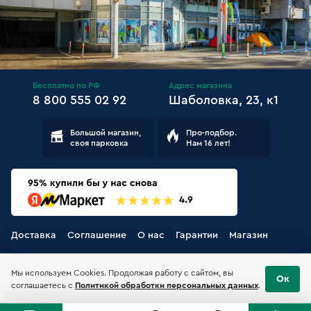
Бесплатно по РФ
Адрес магазина
8 800 555 02 92
Шаболовка, 23, к1
Большой магазин,
Про-подбор.
своя парковка
Нам 16 лет!
Доставка
Соглашение
О нас
Гарантии
Магазин
Мы используем Cookies. Продолжая работу с сайтом, вы
Ок
соглашаетесь с
Политикой обработки персональных данных
.