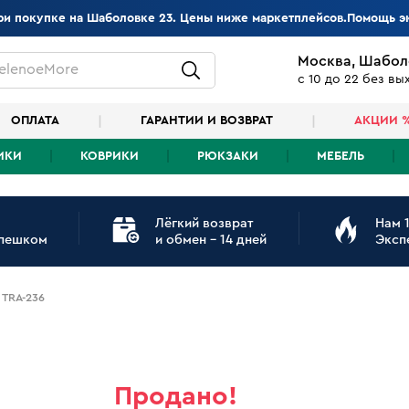
при покупке на Шаболовке 23. Цены ниже маркетплейсов.Помощь э
Москва, Шабол
elenoeMore
с 10 до 22 без в
ОПЛАТА
ГАРАНТИИ И ВОЗВРАТ
АКЦИИ 
ИКИ
КОВРИКИ
РЮКЗАКИ
МЕБЕЛЬ
Лёгкий возврат
Нам 1
 пешком
и обмен - 14 дней
Эксп
 TRA-236
Продано!