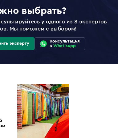
жно выбрать?
сультируйтесь у одного из 8 экспертов
лов. Мы поможем с выбором!
Консультация
нить эксперту
в
What'sApp
Й
ДОМ