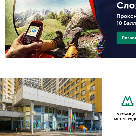
Сло
Прокон
10 Бал
Позво
5 СТАНЦИ
МЕТРО РЯ