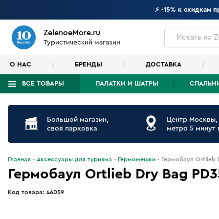
⚡ -15% к скидкам 
ZelenoeMore.ru
Искать
на Z
Туристический магазин
О НАС
БРЕНДЫ
ДОСТАВКА
ВСЕ ТОВАРЫ
ПАЛАТКИ И ШАТРЫ
СПАЛЬН
Что будем искать?
Большой магазин,
Центр Москвы,
своя парковка
метро 5 минут
Главная
Аксессуары для туризма
Гермомешки
Гермобаул Ortlieb 
Гермобаул Ortlieb Dry Bag PD3
Код товара:
46059