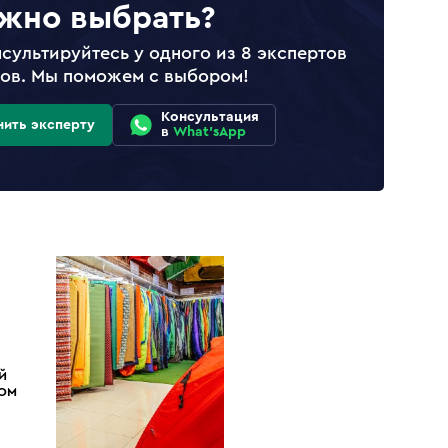
жно выбрать?
сультируйтесь у одного из 8 экспертов
лов. Мы поможем с выбором!
Консультация
нить эксперту
в
What'sApp
Й
ДОМ