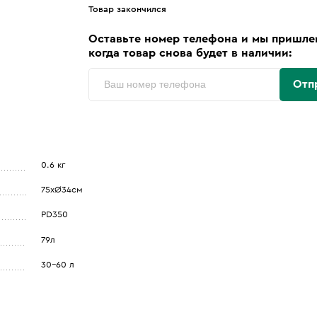
Товар закончился
Оставьте номер телефона и мы пришле
когда товар снова будет в наличии:
Отп
0.6 кг
75xØ34см
PD350
79л
30-60 л