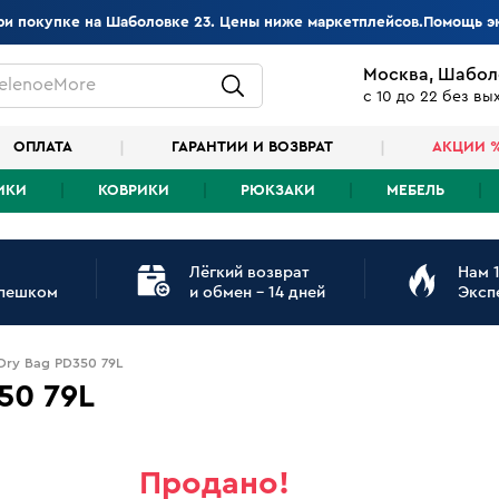
при покупке на Шаболовке 23. Цены ниже маркетплейсов.Помощь э
Москва, Шабол
elenoeMore
с 10 до 22 без в
ОПЛАТА
ГАРАНТИИ И ВОЗВРАТ
АКЦИИ 
ИКИ
КОВРИКИ
РЮКЗАКИ
МЕБЕЛЬ
Лёгкий возврат
Нам 1
 пешком
и обмен - 14 дней
Эксп
Dry Bag PD350 79L
50 79L
Продано!