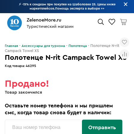
⚡ -15% к скидкам при покупке на Шаболовке 23. Цены ниже
маркетплейсов.Помощь эксперта в выборе
>>
ZelenoeMore.ru
Туристический магазин
Что будем искать?
Полотенце N-rit
Главная
Аксессуары для туризма
Полотенца
Campack Towel XS
Полотенце N-rit Campack Towel XS
Код товара:
46295
Продано!
Товар закончился
Оставьте номер телефона и мы пришлем
смс, когда товар снова будет в наличии:
Отправить