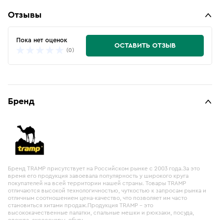
Отзывы
Пока нет оценок
ОСТАВИТЬ ОТЗЫВ
(0)
Бренд
Бренд TRAMP присутствует на Российском рынке с 2003 года.За это
время его продукция завоевала популярность у широкого круга
покупателей на всей территории нашей страны. Товары TRAMP
отличаются высокой технологичностью, чуткостью к запросам рынка и
отличным соотношением цена-качество, что позволяет им часто
становиться хитами продаж.Продукция TRAMP – это
высококачественные палатки, спальные мешки и рюкзаки, посуда,