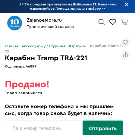
⚡ -15% к скидкам при покупке на Шаболовке 23. Цены ниже
маркетплейсов.Помощь эксперта в выборе
>>
ZelenoeMore.ru
Туристический магазин
Что будем искать?
Карабин Tramp TRA-
Главная
Аксессуары для туризма
Карабины
221
Карабин Tramp TRA-221
Код товара:
46889
Продано!
Товар закончился
Оставьте номер телефона и мы пришлем
смс, когда товар снова будет в наличии:
Отправить