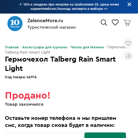
⚡ -15% к скидкам при покупке на Шаболовке 23. Цены ниже
маркетплейсов.Помощь эксперта в выборе
>>
ZelenoeMore.ru
Туристический магазин
Что будем искать?
Гермочехол
Главная
Аксессуары для туризма
Чехлы для техники
Talberg Rain Smart Light
Гермочехол Talberg Rain Smart
Light
Код товара:
46916
Продано!
Товар закончился
Оставьте номер телефона и мы пришлем
смс, когда товар снова будет в наличии: