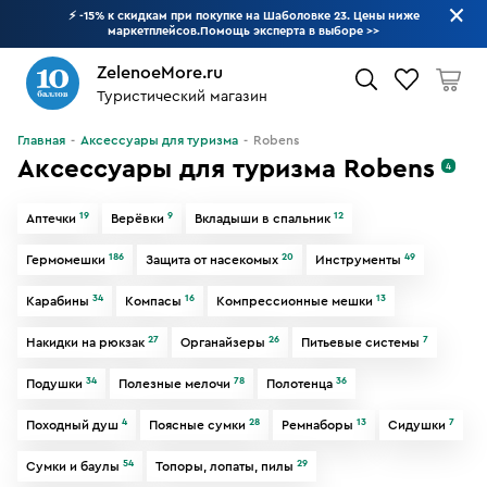
⚡ -15% к скидкам при покупке на Шаболовке 23. Цены ниже
маркетплейсов.Помощь эксперта в выборе
>>
ZelenoeMore.ru
Туристический магазин
Что будем искать?
Главная
Аксессуары для туризма
Robens
Аксессуары для туризма Robens
4
19
9
12
Аптечки
Верёвки
Вкладыши в спальник
186
20
49
Гермомешки
Защита от насекомых
Инструменты
34
16
13
Карабины
Компасы
Компрессионные мешки
27
26
7
Накидки на рюкзак
Органайзеры
Питьевые системы
34
78
36
Подушки
Полезные мелочи
Полотенца
4
28
13
7
Походный душ
Поясные сумки
Ремнаборы
Сидушки
54
29
Сумки и баулы
Топоры, лопаты, пилы