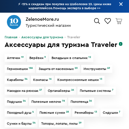
⚡ -15% к скидкам при покупке на Шаболовке 23. Цены ниже
маркетплейсов.Помощь эксперта в выборе
>>
ZelenoeMore.ru
Туристический магазин
Что будем искать?
Главная
Аксессуары для туризма
Traveler
Аксессуары для туризма Traveler
1
19
9
12
Аптечки
Верёвки
Вкладыши в спальник
186
20
49
Гермомешки
Защита от насекомых
Инструменты
34
16
13
Карабины
Компасы
Компрессионные мешки
27
26
7
Накидки на рюкзак
Органайзеры
Питьевые системы
34
78
36
Подушки
Полезные мелочи
Полотенца
4
28
13
7
Походный душ
Поясные сумки
Ремнаборы
Сидушки
54
29
Сумки и баулы
Топоры, лопаты, пилы