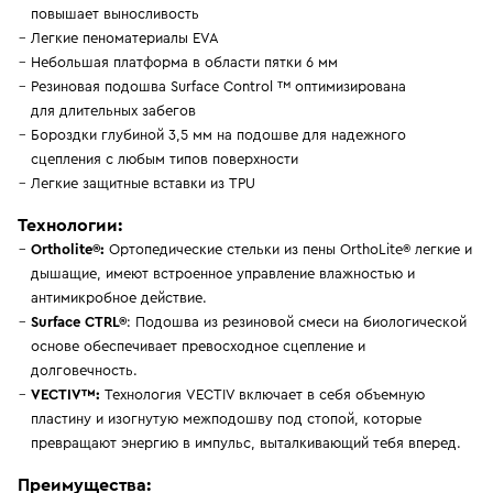
повышает выносливость
Легкие пеноматериалы EVA
Небольшая платформа в области пятки 6 мм
Резиновая подошва Surface Control ™ оптимизирована
для длительных забегов
Бороздки глубиной 3,5 мм на подошве для надежного
сцепления с любым типов поверхности
Легкие защитные вставки из TPU
Технологии:
Ortholite®:
Ортопедические стельки из пены OrthoLite® легкие и
дышащие, имеют встроенное управление влажностью и
антимикробное действие.
Surface CTRL®
: Подошва из резиновой смеси на биологической
основе обеспечивает превосходное сцепление и
долговечность.
VECTIV™:
Технология VECTIV включает в себя объемную
пластину и изогнутую межподошву под стопой, которые
превращают энергию в импульс, выталкивающий тебя вперед.
Преимущества: