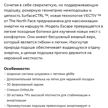
Сочетая в себе сверхлегкую, но поддерживающую
подошву, рокерную геометрию межподошвы и
цепкость SurfaceCTRL ™️, новая технология VECTIV ™️
от The North Face предназначена для максимизации
энергии на маршруте. Модель Escape превращается в
легкие походные ботинки для изучения новых мест с
комфортом. Они имеют бесшовный вязаный верх,
который является гибким и легким. Изогнутая
природа подошв обеспечивает выдающуюся отдачу
энергии, а цепкая подошва прочно держится на
неровной местности.
Особенности:
Широкая система шнуровки с петлями ghillie
Дополнительная петелька на пятке для надежной посадки
3D-формованный задник
Стельки OrthoLite
3D-вставка TPU высокой плотности для стабилизации и
амортизации
Промежуточная подошва превосходно амортизирует и