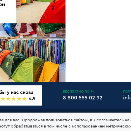
ДОМ
БЕСПЛАТНО ПО РФ
ПОЧ
8 800 555 02 92
in
АНТИИ И ВОЗВРАТ
КЛУБ 10БАЛЛОВ
КОНТАКТЫ
РЕКВ
ее для вас. Продолжая пользоваться сайтом, вы соглашаетесь на
могут обрабатываться в том числе с использованием метрически