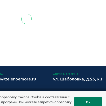
ТА
АДРЕС МАГАЗИНА
fo@zelenoemore.ru
ул. Шаболовка, д.23, к.1
ИЗИТЫ
 обработку файлов Сookie в соответствии с
х программ. Вы можете запретить обработку
Ок