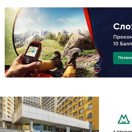
Сло
Прокон
10 Бал
Позво
5 СТАНЦИ