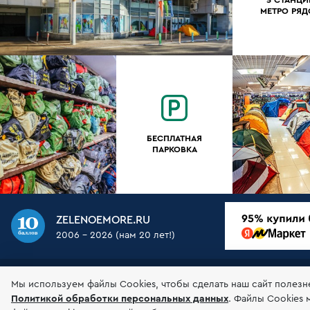
МЕТРО РЯ
БЕСПЛАТНАЯ
ПАРКОВКА
ZELENOEMORE.RU
2006 - 2026 (нам 20 лет!)
О НАС
МАГАЗИН
ДОСТАВКА
ОПЛАТА
ГАР
Мы используем файлы Сookies, чтобы сделать наш сайт полезн
Политикой обработки персональных данных
.
Файлы Cookies 