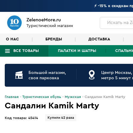
⚡ -15% к скидкам 
ZelenoeMore.ru
Искать
на Z
Туристический магазин
О НАС
БРЕНДЫ
ДОСТАВКА
ВСЕ ТОВАРЫ
ПАЛАТКИ И ШАТРЫ
СПАЛЬН
Что будем искать?
Большой магазин,
Центр Москвы,
своя парковка
метро 5 минут
Главная
Туристическая обувь
Мужская
Сандалии Kamik Marty
Сандалии Kamik Marty
Купили 42 раза
Код товара:
45414