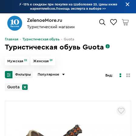
⚡ -15% к скидкам при покупке на Шаболовке 23. Цены ниже
маркетплейсов.Помощь эксперта в выборе
>>
ZelenoeMore.ru
Туристический магазин
Что будем искать?
Главная
Туристическая обувь
Guota
Туристическая обувь Guota
2
22
29
Мужская
Женская
Фильтры
Популярное
Вид:
Guota