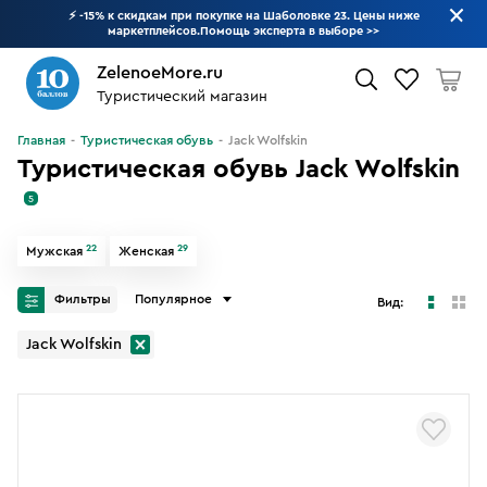
⚡ -15% к скидкам при покупке на Шаболовке 23. Цены ниже
маркетплейсов.Помощь эксперта в выборе
>>
ZelenoeMore.ru
Туристический магазин
Что будем искать?
Главная
Туристическая обувь
Jack Wolfskin
Туристическая обувь Jack Wolfskin
5
22
29
Мужская
Женская
Фильтры
Популярное
Вид:
Jack Wolfskin