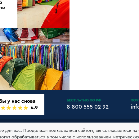
Й
ДОМ
БЕСПЛАТНО ПО РФ
ПОЧ
8 800 555 02 92
in
АНТИИ И ВОЗВРАТ
КЛУБ 10БАЛЛОВ
КОНТАКТЫ
РЕКВ
ее для вас. Продолжая пользоваться сайтом, вы соглашаетесь на
могут обрабатываться в том числе с использованием метрически