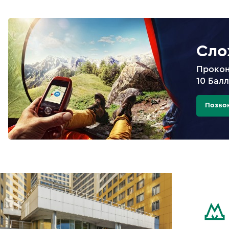
Сло
Прокон
10 Бал
Позво