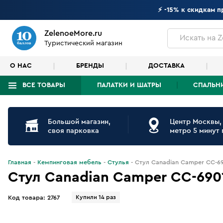
⚡ -15% к скидкам 
ZelenoeMore.ru
Искать
на Z
Туристический магазин
О НАС
БРЕНДЫ
ДОСТАВКА
ВСЕ ТОВАРЫ
ПАЛАТКИ И ШАТРЫ
СПАЛЬН
Что будем искать?
Большой магазин,
Центр Москвы,
своя парковка
метро 5 минут
Главная
Кемпинговая мебель
Стулья
Стул Canadian Camper СС-6
Стул Canadian Camper СС-690
Купили 14 раз
Код товара:
2767