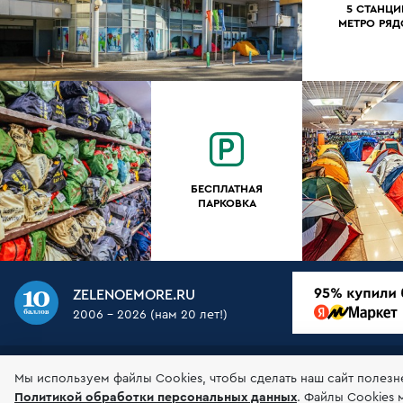
5 СТАНЦИ
МЕТРО РЯ
БЕСПЛАТНАЯ
ПАРКОВКА
ZELENOEMORE.RU
2006 - 2026 (нам 20 лет!)
О НАС
МАГАЗИН
ДОСТАВКА
ОПЛАТА
ГАР
Мы используем файлы Сookies, чтобы сделать наш сайт полезн
Политикой обработки персональных данных
.
Файлы Cookies 