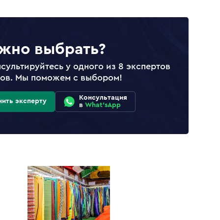
жно выбрать?
сультируйтесь у одного из 8 экспертов
лов. Мы поможем с выбором!
Консультация
нить эксперту
в
What'sApp