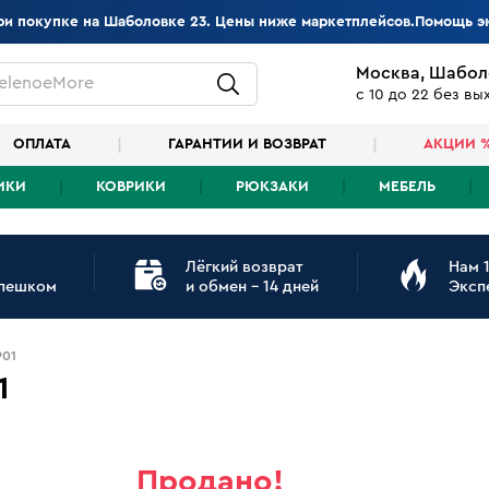
при покупке на Шаболовке 23. Цены ниже маркетплейсов.Помощь э
Москва, Шабол
elenoeMore
с 10 до 22 без в
ОПЛАТА
ГАРАНТИИ И ВОЗВРАТ
АКЦИИ 
ИКИ
КОВРИКИ
РЮКЗАКИ
МЕБЕЛЬ
Лёгкий возврат
Нам 1
 пешком
и обмен - 14 дней
Эксп
901
1
Продано!