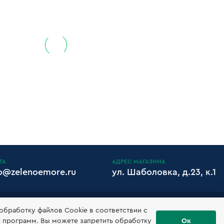
ТА
АДРЕС МАГАЗИНА
fo@zelenoemore.ru
ул. Шаболовка, д.23, к.1
ИЗИТЫ
 обработку файлов Сookie в соответствии с
х программ. Вы можете запретить обработку
Ок