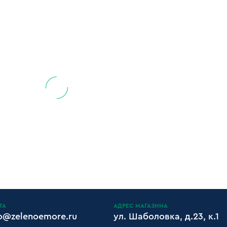
ТА
АДРЕС МАГАЗИНА
fo@zelenoemore.ru
ул. Шаболовка, д.23, к.1