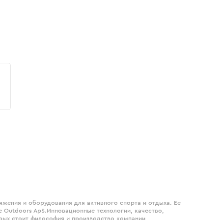
яжения и оборудования для активного спорта и отдыха. Ее
 Outdoors ApS.Инновационные технологии, качество,
орых стоит философия и производство компании