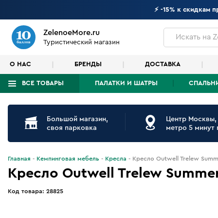
⚡ -15% к скидкам 
ZelenoeMore.ru
Искать
на Z
Туристический магазин
О НАС
БРЕНДЫ
ДОСТАВКА
ВСЕ ТОВАРЫ
ПАЛАТКИ И ШАТРЫ
СПАЛЬН
Что будем искать?
Большой магазин,
Центр Москвы,
своя парковка
метро 5 минут
Главная
Кемпинговая мебель
Кресла
Кресло Outwell Trelew Summ
Кресло Outwell Trelew Summe
Код товара:
28825