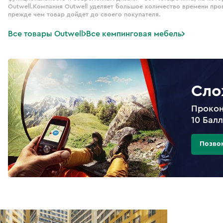
Outwell.Компания Outwell уделяет большое количество времени про
прежде чем товар дойдет до своего покупателя.
Все товары Outwell
Все кемпинговая мебель
Сло
Прокон
10 Бал
Позво