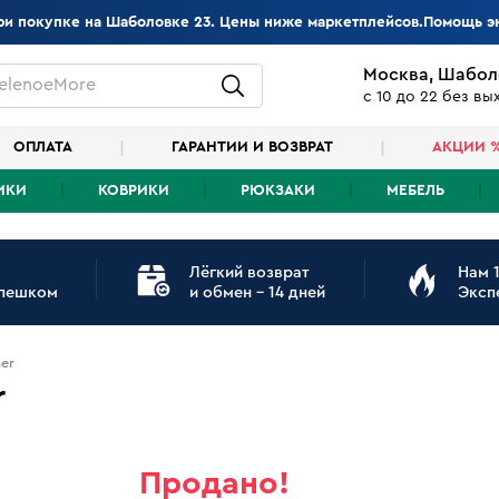
при покупке на Шаболовке 23. Цены ниже маркетплейсов.Помощь э
Москва, Шабол
elenoeMore
с 10 до 22 без в
ОПЛАТА
ГАРАНТИИ И ВОЗВРАТ
АКЦИИ 
ИКИ
КОВРИКИ
РЮКЗАКИ
МЕБЕЛЬ
Лёгкий возврат
Нам 1
 пешком
и обмен - 14 дней
Эксп
er
r
Продано!