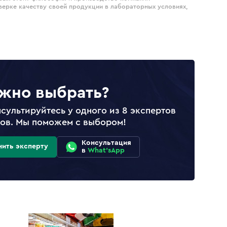
верке качеству своей продукции в лабораторных условиях,
жно выбрать?
сультируйтесь у одного из 8 экспертов
лов. Мы поможем с выбором!
Консультация
нить эксперту
в
What'sApp