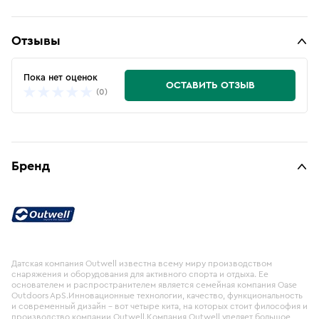
Отзывы
Пока нет оценок
ОСТАВИТЬ ОТЗЫВ
(0)
Бренд
Датская компания Outwell известна всему миру производством
снаряжения и оборудования для активного спорта и отдыха. Ее
основателем и распространителем является семейная компания Oase
Outdoors ApS.Инновационные технологии, качество, функциональность
и современный дизайн – вот четыре кита, на которых стоит философия и
производство компании Outwell.Компания Outwell уделяет большое