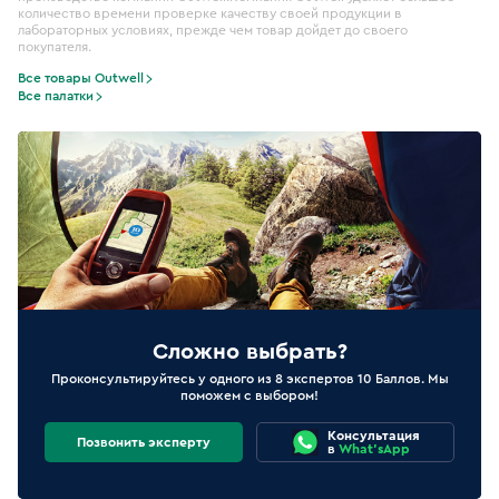
количество времени проверке качеству своей продукции в
лабораторных условиях, прежде чем товар дойдет до своего
покупателя.
Все товары Outwell
Все палатки
Сложно выбрать?
Проконсультируйтесь у одного из 8 экспертов 10 Баллов. Мы
поможем с выбором!
Консультация
Позвонить эксперту
в
What'sApp