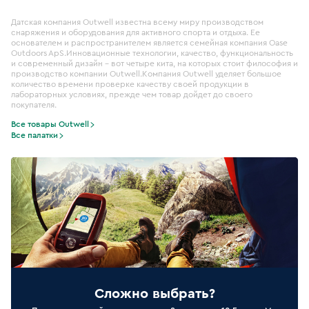
Датская компания Outwell известна всему миру производством
снаряжения и оборудования для активного спорта и отдыха. Ее
основателем и распространителем является семейная компания Oase
Outdoors ApS.Инновационные технологии, качество, функциональность
и современный дизайн – вот четыре кита, на которых стоит философия и
производство компании Outwell.Компания Outwell уделяет большое
количество времени проверке качеству своей продукции в
лабораторных условиях, прежде чем товар дойдет до своего
покупателя.
Все товары Outwell
Все палатки
Сложно выбрать?