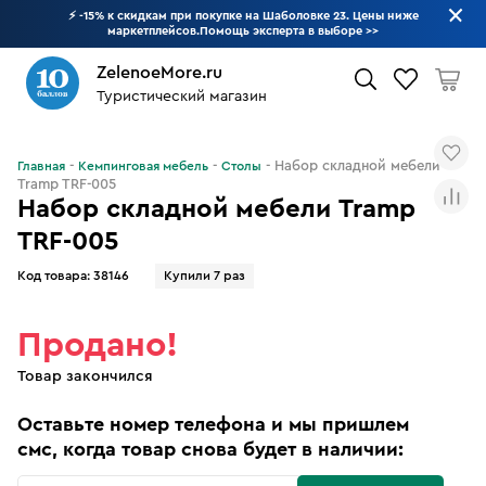
⚡ -15% к скидкам при покупке на Шаболовке 23. Цены ниже
маркетплейсов.Помощь эксперта в выборе
>>
ZelenoeMore.ru
Туристический магазин
Что будем искать?
Набор складной мебели
Главная
Кемпинговая мебель
Столы
Tramp TRF-005
Набор складной мебели Tramp
TRF-005
Код товара:
38146
Купили 7 раз
Продано!
Товар закончился
Оставьте номер телефона и мы пришлем
смс, когда товар снова будет в наличии: