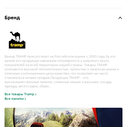
Бренд
Бренд TRAMP присутствует на Российском рынке с 2003 года.За это
время его продукция завоевала популярность у широкого круга
покупателей на всей территории нашей страны. Товары TRAMP
отличаются высокой технологичностью, чуткостью к запросам рынка и
отличным соотношением цена-качество, что позволяет им часто
становиться хитами продаж.Продукция TRAMP – это
высококачественные палатки, спальные мешки и рюкзаки, посуда,
одежда, аксессуары, обувь..
Все товары Tramp
Все палатки