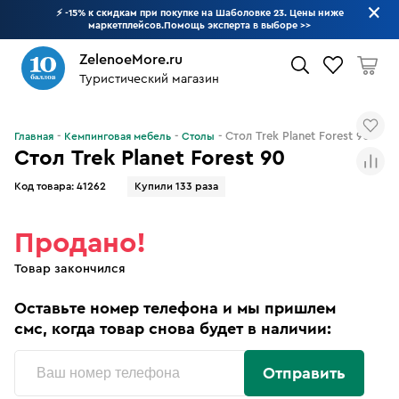
⚡ -15% к скидкам при покупке на Шаболовке 23. Цены ниже
маркетплейсов.Помощь эксперта в выборе
>>
ZelenoeMore.ru
Туристический магазин
Что будем искать?
Стол Trek Planet Forest 90
Главная
Кемпинговая мебель
Столы
Стол Trek Planet Forest 90
Код товара:
41262
Купили 133 раза
Продано!
Товар закончился
Оставьте номер телефона и мы пришлем
смс, когда товар снова будет в наличии:
Отправить