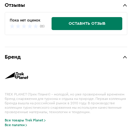
Отзывы
Пока нет оценок
ОСТАВИТЬ ОТЗЫВ
(0)
Бренд
TREK PLANET (Трек Планет) – молодой, но уже проверенный временем
бренд снаряжения для туризма и отдыха на природе. Первая коллекция
бренда вышла на российский рынок в 2010 году. В производстве
коллекции туристического снаряжения мы используем качественные
проверенные материалы, технологии и тенденции.
Все товары Trek Planet
Все палатки