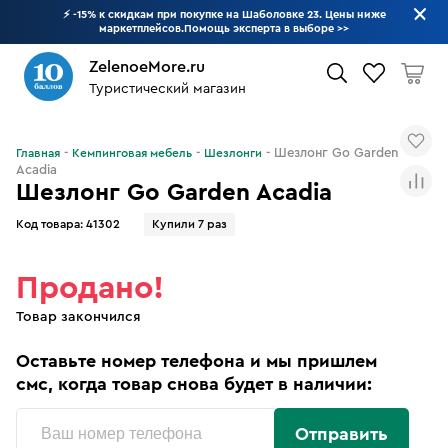
⚡ -15% к скидкам при покупке на Шаболовке 23. Цены ниже
маркетплейсов.Помощь эксперта в выборе
>>
ZelenoeMore.ru
Туристический магазин
Что будем искать?
Шезлонг Go Garden
Главная
Кемпинговая мебель
Шезлонги
Acadia
Шезлонг Go Garden Acadia
Код товара:
41302
Купили 7 раз
Продано!
Товар закончился
Оставьте номер телефона и мы пришлем
смс, когда товар снова будет в наличии:
Отправить