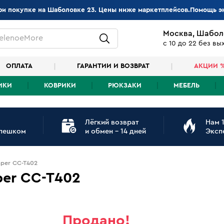
при покупке на Шаболовке 23. Цены ниже маркетплейсов.Помощь э
Москва, Шабол
elenoeMore
с 10 до 22 без в
ОПЛАТА
ГАРАНТИИ И ВОЗВРАТ
АКЦИИ 
ИКИ
КОВРИКИ
РЮКЗАКИ
МЕБЕЛЬ
Лёгкий возврат
Нам 1
 пешком
и обмен - 14 дней
Эксп
per CC-T402
per CC-T402
Продано!