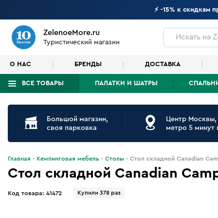
⚡ -15% к скидкам 
ZelenoeMore.ru
Искать
на Z
Туристический магазин
О НАС
БРЕНДЫ
ДОСТАВКА
ВСЕ ТОВАРЫ
ПАЛАТКИ И ШАТРЫ
СПАЛЬН
Что будем искать?
Большой магазин,
Центр Москвы,
своя парковка
метро 5 минут
Главная
Кемпинговая мебель
Столы
Стол складной Canadian Cam
Стол складной Canadian Cam
Купили 378 раз
Код товара:
41472