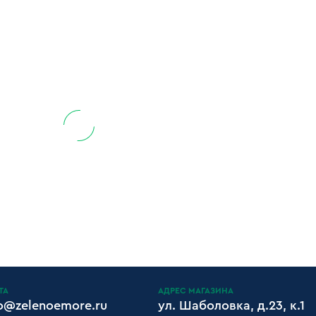
ТА
АДРЕС МАГАЗИНА
fo@zelenoemore.ru
ул. Шаболовка, д.23, к.1