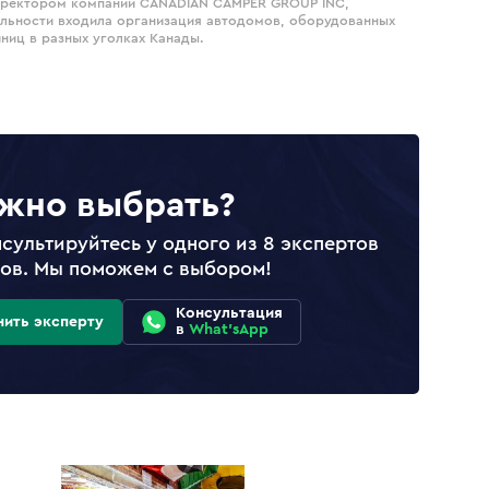
директором компании CANADIAN CAMPER GROUP INC,
тельности входила организация автодомов, оборудованных
ниц в разных уголках Канады.
жно выбрать?
сультируйтесь у одного из 8 экспертов
лов. Мы поможем с выбором!
Консультация
нить эксперту
в
What'sApp