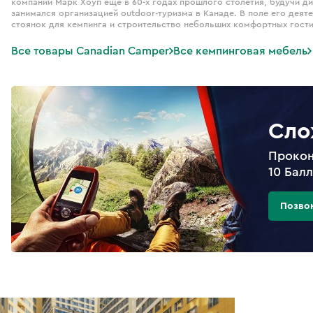
компании Марк Хоуп еще в 60-х годах прошлого столетия, будучи 
занимался организацией outdoor-туризма в Канаде. В поле его дея
стоянок для кемпинга и строительство небольших комфортных гости
Все товары Canadian Camper
Все кемпинговая мебель
Сло
Прокон
10 Бал
Позво