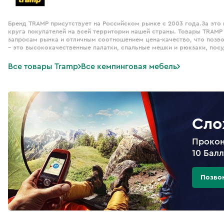
Бренд TRAMP присутствует на Российском рынке с 2003 года.За это
круга покупателей на всей территории нашей страны. Товары TRAMP
запросам рынка и отличным соотношением цена-качество, что позв
– это высококачественные палатки, спальные мешки и рюкзаки, посу
Все товары Tramp
Все кемпинговая мебель
Сло
Прокон
10 Бал
Позво