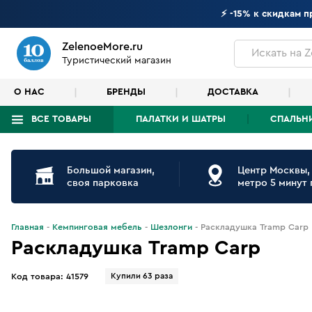
⚡ -15% к скидкам 
ZelenoeMore.ru
Искать
на Z
Туристический магазин
О НАС
БРЕНДЫ
ДОСТАВКА
ВСЕ ТОВАРЫ
ПАЛАТКИ И ШАТРЫ
СПАЛЬН
Что будем искать?
Большой магазин,
Центр Москвы,
своя парковка
метро 5 минут
Главная
Кемпинговая мебель
Шезлонги
Раскладушка Tramp Carp
Раскладушка Tramp Carp
Купили 63 раза
Код товара:
41579