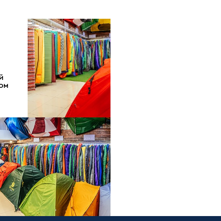
Й
ДОМ