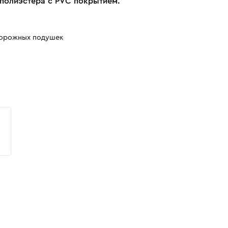
 полиэстера с PVC покрытием.
дорожных подушек