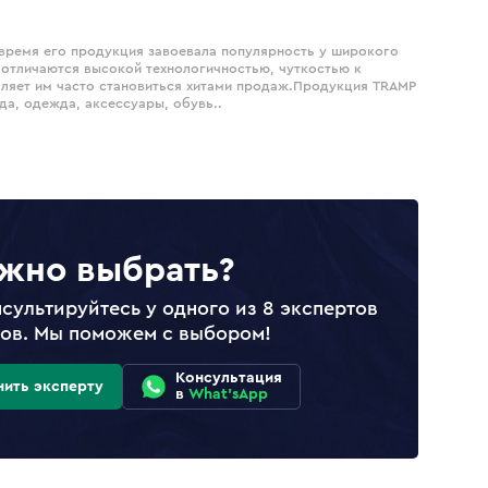
 время его продукция завоевала популярность у широкого
 отличаются высокой технологичностью, чуткостью к
оляет им часто становиться хитами продаж.Продукция TRAMP
да, одежда, аксессуары, обувь..
жно выбрать?
сультируйтесь у одного из 8 экспертов
лов. Мы поможем с выбором!
Консультация
нить эксперту
в
What'sApp