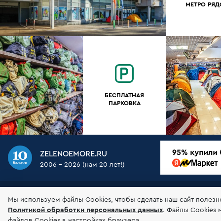
МЕТРО РЯ
БЕСПЛАТНАЯ
ПАРКОВКА
ZELENOEMORE.RU
2006 - 2026 (нам 20 лет!)
О НАС
МАГАЗИН
ДОСТАВКА
ОПЛАТА
ГАР
Мы используем файлы Сookies, чтобы сделать наш сайт полезн
Политикой обработки персональных данных
.
Файлы Cookies 
© 2006-2026 Зеленоеморе
Соглашение об 
файлов Cookies в настройках браузера.