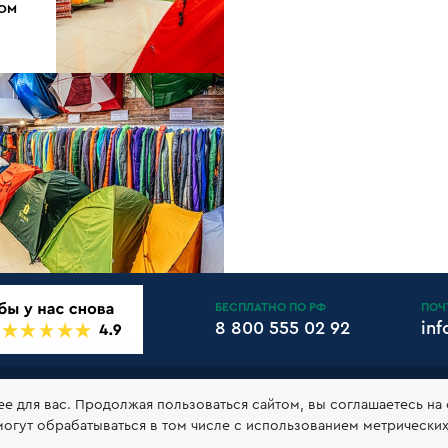
ДОМ
БЕСПЛАТНО ПО РФ
ПОЧ
8 800 555 02 92
in
АНТИИ И ВОЗВРАТ
КЛУБ 10БАЛЛОВ
КОНТАКТЫ
РЕКВ
ее для вас. Продолжая пользоваться сайтом, вы соглашаетесь на
могут обрабатываться в том числе с использованием метрически
обработке и хранении персональных данных
Принимаем к оп