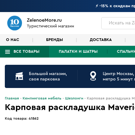
⚡ -15% к скидкам 
ZelenoeMore.ru
Искать
на Z
Туристический магазин
О НАС
БРЕНДЫ
ДОСТАВКА
ВСЕ ТОВАРЫ
ПАЛАТКИ И ШАТРЫ
СПАЛЬН
Что будем искать?
Большой магазин,
Центр Москвы,
своя парковка
метро 5 минут
Главная
Кемпинговая мебель
Шезлонги
Карповая раскладушка Mav
Карповая раскладушка Maveric
Код товара:
41862