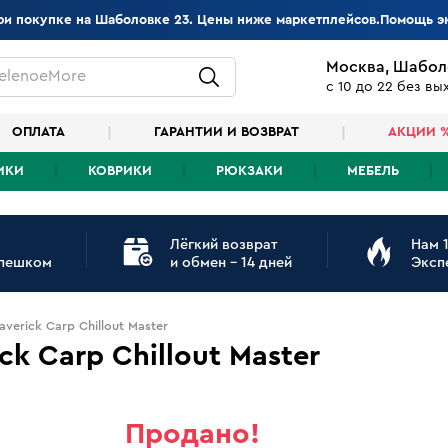
при покупке на Шаболовке 23. Цены ниже маркетплейсов.Помощь э
Москва, Шабол
elenoeMore
с 10 до 22 без в
ОПЛАТА
ГАРАНТИИ И ВОЗВРАТ
АКЦИИ 
ИКИ
КОВРИКИ
РЮКЗАКИ
МЕБЕЛЬ
Лёгкий возврат
Нам 1
 пешком
и обмен - 14 дней
Эксп
erick Carp Chillout Master
k Carp Chillout Master
Продано!