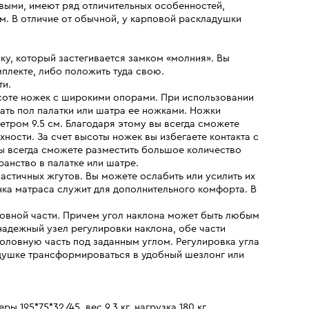
выми, имеют ряд отличительных особенностей,
. В отличие от обычной, у карповой раскладушки
ку, который застегивается замком «молния». Вы
плекте, либо положить туда свою.
ти.
соте ножек с широкими опорами. При использовании
ать пол палатки или шатра ее ножками. Ножки
тром 9.5 см. Благодаря этому вы всегда сможете
ости. За счет высоты ножек вы избегаете контакта с
вы всегда сможете разместить большое количество
анство в палатке или шатре.
астичных жгутов. Вы можете ослабить или усилить их
нка матраса служит для дополнительного комфорта. В
ловной части. Причем угол наклона может быть любым
надежный узел регулировки наклона, обе части
оловную часть под заданным углом. Регулировка угла
адушке трансформироваться в удобный шезлонг или
ы 195*75*32/45, вес 9.3 кг, нагрузка 180 кг