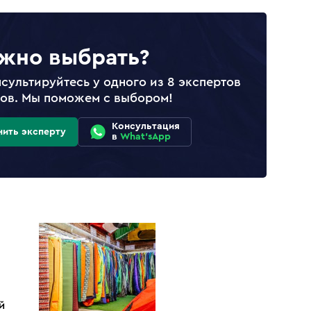
жно выбрать?
сультируйтесь у одного из 8 экспертов
лов. Мы поможем с выбором!
Консультация
нить эксперту
в
What'sApp
Й