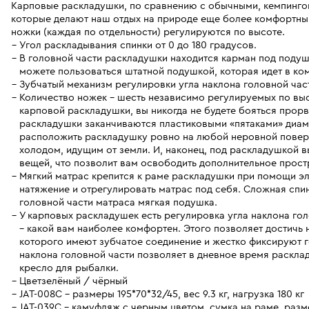
Карповые раскладушки, по сравнению с обычными, кемпинго
которые делают наш отдых на природе еще более комфортным
ножки (каждая по отдельности) регулируются по высоте.
Угол раскладывания спинки от 0 до 180 градусов.
В головной части раскладушки находится карман под подуш
можете пользоваться штатной подушкой, которая идет в ком
Зубчатый механизм регулировки угла наклона головной час
Количество ножек – шесть независимо регулируемых по вы
карповой раскладушки, вы никогда не будете бояться прорв
раскладушки заканчиваются пластиковыми «пятаками» диаме
расположить раскладушку ровно на любой неровной поверхн
холодом, идущим от земли. И, наконец, под раскладушкой 
вещей, что позволит вам освободить дополнительное простр
Мягкий матрас крепится к раме раскладушки при помощи эл
натяжение и отрегулировать матрас под себя. Сложная спи
головной части матраса мягкая подушка.
У карповых раскладушек есть регулировка угла наклона го
– какой вам наиболее комфортен. Этого позволяет достичь 
которого имеют зубчатое соединение и жестко фиксируют г
наклона головной части позволяет в дневное время раскл
кресло для рыбалки.
Цвет
зелёный / чёрный
JAT-008С - размеры 195*70*32/45, вес 9.3 кг, нагрузка 180 кг
JAT-039С - камуфляж с черным цветом, сумка на раме, размер