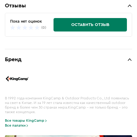
Отзывы
Пока нет оценок
ОСТАВИТЬ ОТЗЫВ
(0)
Бренд
В 1992 года компания KingCamp & Outdoor Products Co., Ltd появилась
на свет в Китае. И за 19 лет стала известна как качественный outdoor
бренд в более чем 30 странах мира.KingСamp – не только бренд – это
также концепция.
Все товары KingCamp
Все палатки