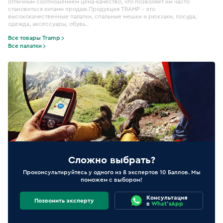
отличным соотношением цена-качество, что позволяет им часто
становиться хитами продаж.Продукция TRAMP – это
высококачественные палатки, спальные мешки и рюкзаки, посуда,
одежда, аксессуары, обувь..
Все товары Tramp
Все палатки
Сложно выбрать?
Проконсультируйтесь у одного из 8 экспертов 10 Баллов. Мы
поможем с выбором!
Консультация
Позвонить эксперту
в
What'sApp