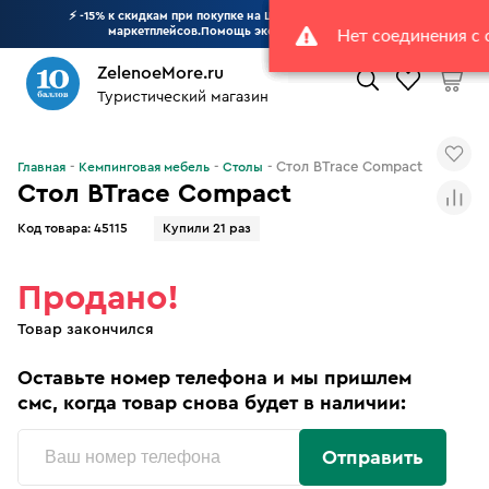
⚡ -15% к скидкам при покупке на Шаболовке 23. Цены ниже
маркетплейсов.Помощь эксперта в выборе
>>
ZelenoeMore.ru
Туристический магазин
Что будем искать?
Стол BTrace Compact
Главная
Кемпинговая мебель
Столы
Стол BTrace Compact
Код товара:
45115
Купили 21 раз
Продано!
Товар закончился
Оставьте номер телефона и мы пришлем
смс, когда товар снова будет в наличии:
Отправить